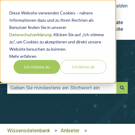
Deutsch
Untermenü für Übersetzungen anzeigen
Anmelden
Diese Website verwendet Cookies – nähere
Informationen dazu und zu Ihren Rechten als
Home
Help
Corporate
Benutzer finden Sie in unserer
Desk
Website
Datenschutzerklärung
. Klicken Sie auf „Ich stimme
zu“, um Cookies zu akzeptieren und direkt unsere
Website besuchen zu können.
Mehr erfahren
Ich stimme zu
Ich lehne ab
Wonach suchen Sie?
Es gibt keine Vorschläge, da das Suchfeld leer ist.
Wissensdatenbank
Anbieter