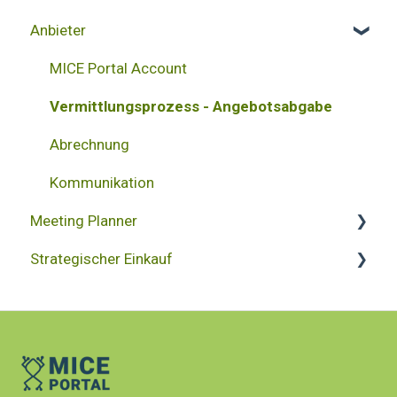
Anbieter
MICE Portal Account
Vermittlungsprozess - Angebotsabgabe
Abrechnung
Kommunikation
Meeting Planner
Strategischer Einkauf
Projekterstellung
Projektübersicht
Ratefinder Verhandlung
Abrechnung
Reporting
Datenbank