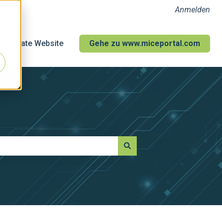
Anmelden
orporate Website
Gehe zu www.miceportal.com