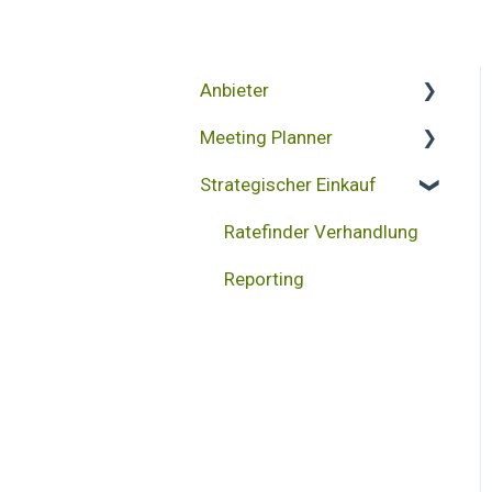
Anbieter
Meeting Planner
MICE Portal Account
Strategischer Einkauf
Vermittlungsprozess -
Projekterstellung
Angebotsabgabe
Projektübersicht
Ratefinder Verhandlung
Abrechnung
Abrechnung
Reporting
Kommunikation
Datenbank
Projektverwaltung
Änderungen
Digitale Einkaufslösung