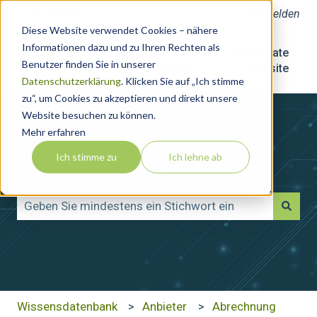
Deutsch
Untermenü für Übersetzungen anzeigen
Anmelden
Diese Website verwendet Cookies – nähere
Informationen dazu und zu Ihren Rechten als
Home
Help
Corporate
Benutzer finden Sie in unserer
Desk
Website
Datenschutzerklärung
. Klicken Sie auf „Ich stimme
zu“, um Cookies zu akzeptieren und direkt unsere
Website besuchen zu können.
Mehr erfahren
Ich stimme zu
Ich lehne ab
Wonach suchen Sie?
Es gibt keine Vorschläge, da das Suchfeld leer ist.
Wissensdatenbank
Anbieter
Abrechnung