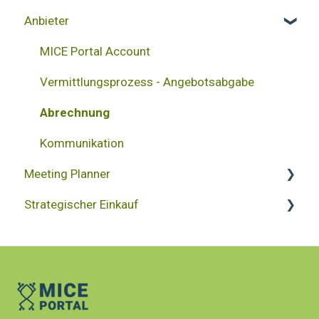
Anbieter
MICE Portal Account
Vermittlungsprozess - Angebotsabgabe
Abrechnung
Kommunikation
Meeting Planner
Strategischer Einkauf
Projekterstellung
Projektübersicht
Ratefinder Verhandlung
Abrechnung
Reporting
Datenbank